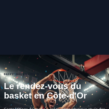
BASKETBALL EN CÔTE-D'OR
Le rendez-vous du
basket en Côte-d'Or